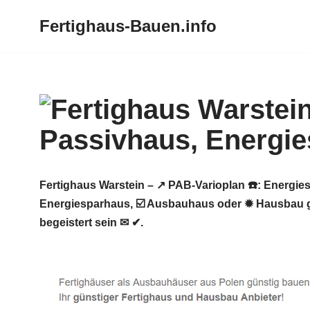
Fertighaus-Bauen.info
Zum
Inhalt
springen
Fertighaus Warstein – ↗️ PAB-Varioplan ☎️: Energ
Energiesparhaus, ☑️ Ausbauhaus oder ✹ Hausbau g
begeistert sein ✉ ✔.