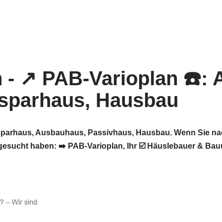
iesparhaus, Ausbauhaus, Passivhaus, Hausbau. Wenn Sie na
esucht haben: ➡️ PAB-Varioplan, Ihr ☑️ Häuslebauer & Ba