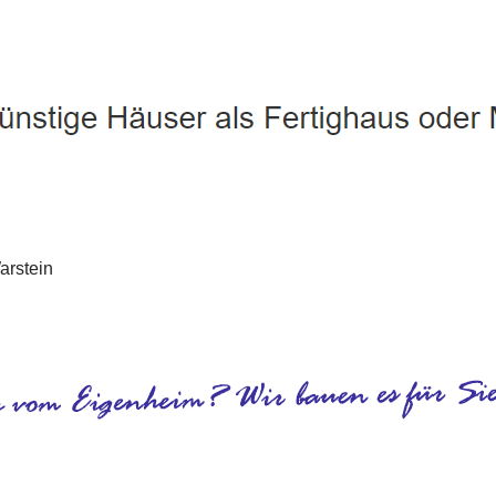
Warstein - ↗️ PAB-Varioplan ☎️: Energiesparhaus, Passivhaus