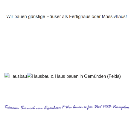
Häuslebauer & Bauunternehmen
Fertighaus Gemünden (Felda) - ↗️ PAB-Varioplan ☎️:
Passivhaus, Ausbauhaus, Energiesparhaus, Hausbau
Dienstleistung