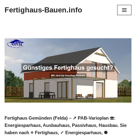
Fertighaus-Bauen.info
Zum
Inhalt
springen
Fertighaus Gemünden (Felda) – ↗️ PAB-Varioplan ☎️:
Energiesparhaus, Ausbauhaus, Passivhaus, Hausbau. Sie
haben nach ⭐ Fertighaus, ✓ Energiesparhaus, ✺