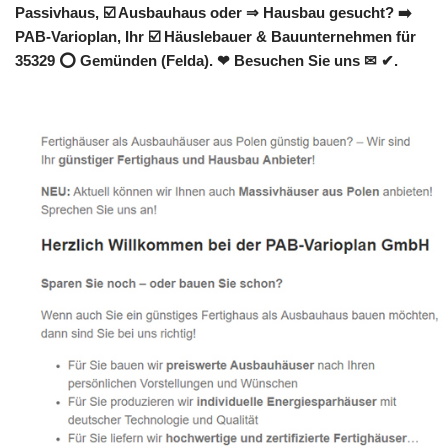
Passivhaus, ☑️ Ausbauhaus oder ⇒ Hausbau gesucht? ➡️
PAB-Varioplan, Ihr ☑️ Häuslebauer & Bauunternehmen für
35329 ⭕ Gemünden (Felda). ❤ Besuchen Sie uns ✉ ✔.