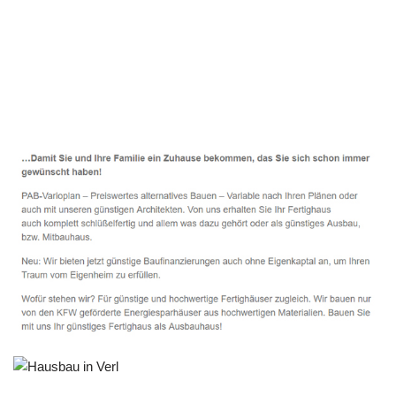
Häuslebauer & Bauunternehmen
Fertighaus Verl - ↗️ PAB-Varioplan ☎️: Passivhaus,
Ausbauhaus, Energiesparhaus, Hausbau
Dienstleistung