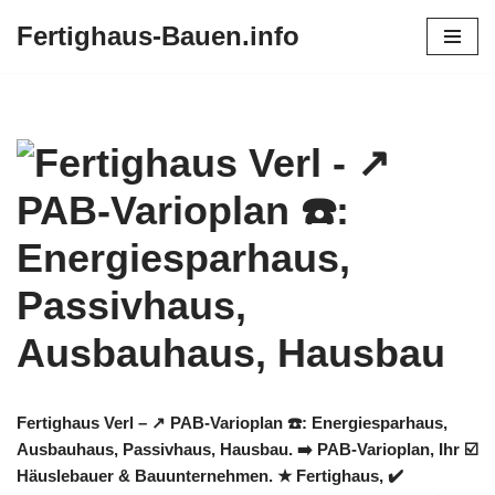
Fertighaus-Bauen.info
Zum
Inhalt
springen
Fertighaus Verl – ↗️ PAB-Varioplan ☎️: Energiesparhaus,
Ausbauhaus, Passivhaus, Hausbau. ➡️ PAB-Varioplan, Ihr ☑️
Häuslebauer & Bauunternehmen. ★ Fertighaus, ✔️