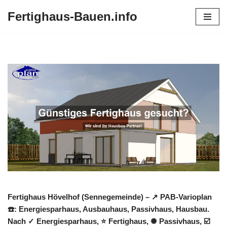
Fertighaus-Bauen.info
Zum
Inhalt
springen
Fertighaus Hövelhof (Sennegemeinde) – ↗️ PAB-Varioplan
☎️: Energiesparhaus, Ausbauhaus, Passivhaus, Hausbau.
Nach ✓ Energiesparhaus, ⭐ Fertighaus, ✺ Passivhaus, ☑️