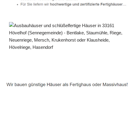
Häuslebauer & Bauunternehmen
Fertighaus Hövelhof (Sennegemeinde) - ↗️ PAB-
Varioplan ☎️: Passivhaus, Energiesparhaus,
Ausbauhaus, Hausbau
Dienstleistungen