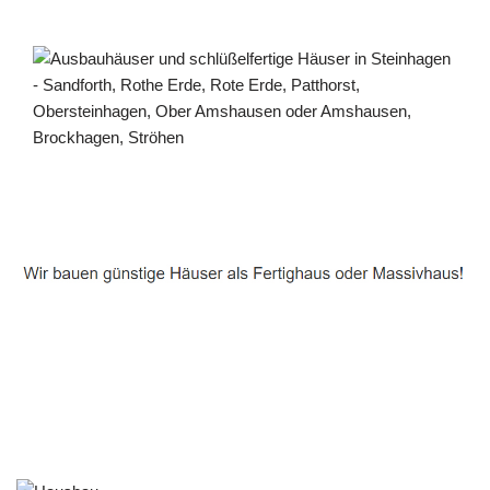
Häuslebauer & Bauunternehmen
Fertighaus Steinhagen - ↗️ PAB-Varioplan ☎️:
Energiesparhaus, Ausbauhaus, Passivhaus, Hausbau
Service