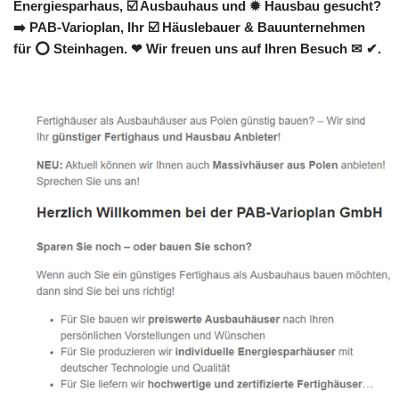
Energiesparhaus, ☑️ Ausbauhaus und ✹ Hausbau gesucht?
➡️ PAB-Varioplan, Ihr ☑️ Häuslebauer & Bauunternehmen
für ⭕ Steinhagen. ❤ Wir freuen uns auf Ihren Besuch ✉ ✔.