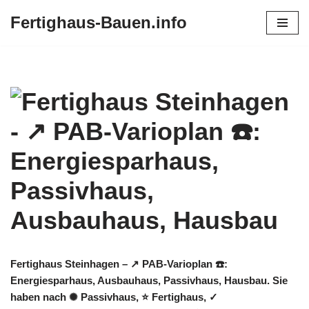
Fertighaus-Bauen.info
Zum
Inhalt
springen
Fertighaus Steinhagen – ↗️ PAB-Varioplan ☎️:
Energiesparhaus, Ausbauhaus, Passivhaus, Hausbau. Sie
haben nach ✺ Passivhaus, ⭐ Fertighaus, ✓