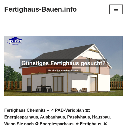
Fertighaus-Bauen.info
Zum
Inhalt
springen
Fertighaus Chemnitz – ↗️ PAB-Varioplan ☎️:
Energiesparhaus, Ausbauhaus, Passivhaus, Hausbau.
Wenn Sie nach ♻ Energiesparhaus, ⭐ Fertighaus, ❌