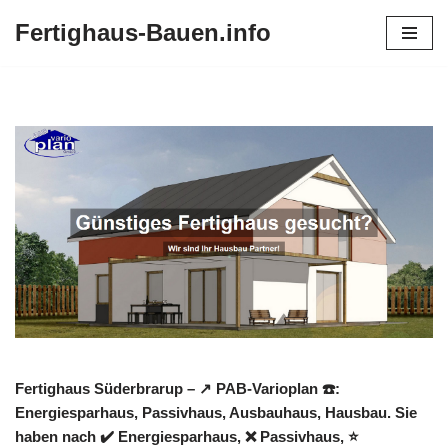
Fertighaus-Bauen.info
Zum
Inhalt
springen
Fertighaus Süderbrarup – ↗️ PAB-Varioplan ☎️:
Energiesparhaus, Passivhaus, Ausbauhaus, Hausbau. Sie
haben nach ✔️ Energiesparhaus, ❌ Passivhaus, ⭐