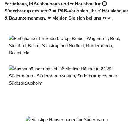
Fertighaus, ☑️ Ausbauhaus und ⇒ Hausbau für ⭕
Süderbrarup gesucht? ➡️ PAB-Varioplan, Ihr ☑️ Häuslebauer
& Bauunternehmen. ❤ Melden Sie sich bei uns ✉ ✔.