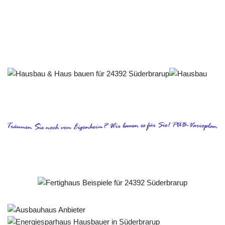
Häuslebauer & Bauunternehmen
Fertighaus Süderbrarup - ↗️ PAB-Varioplan ☎️:
Passivhaus, Energiesparhaus, Ausbauhaus, Hausbau
Service