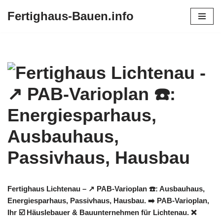
Fertighaus-Bauen.info
Zum
Inhalt
springen
Fertighaus Lichtenau – ↗️ PAB-Varioplan ☎️: Ausbauhaus,
Energiesparhaus, Passivhaus, Hausbau. ➡️ PAB-Varioplan,
Ihr ☑️ Häuslebauer & Bauunternehmen für Lichtenau. ❌