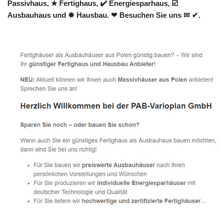
Passivhaus, ★ Fertighaus, ✔️ Energiesparhaus, ☑️
Ausbauhaus und ✹ Hausbau. ❤ Besuchen Sie uns ✉ ✔.