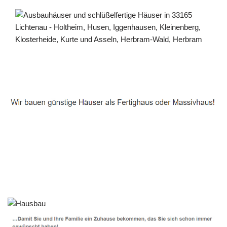
Häuslebauer & Bauunternehmen
Fertighaus Lichtenau - ↗️ PAB-Varioplan ☎️:
Ausbauhaus, Energiesparhaus, Passivhaus, Hausbau
Service