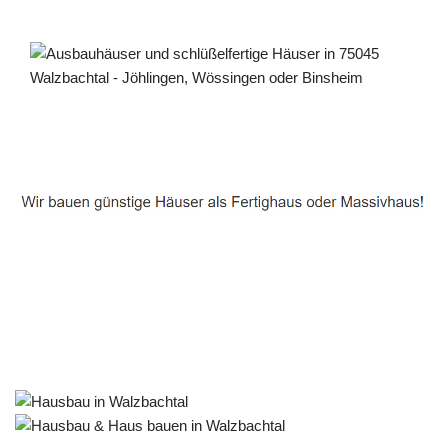
Häuslebauer & Bauunternehmen
Fertighaus Walzbachtal - ↗️ PAB-Varioplan ☎️:
Ausbauhaus, Energiesparhaus, Passivhaus, Hausbau
Service