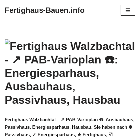
Fertighaus-Bauen.info
Zum
Inhalt
springen
Fertighaus Walzbachtal – ↗️ PAB-Varioplan ☎️: Ausbauhaus,
Passivhaus, Energiesparhaus, Hausbau. Sie haben nach ✺
Passivhaus, ✓ Energiesparhaus, ★ Fertighaus, ☑️