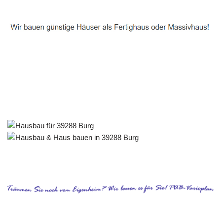
Häuslebauer & Bauunternehmen
Fertighaus Burg - ↗️ PAB-Varioplan ☎️: Passivhaus,
Ausbauhaus, Energiesparhaus, Hausbau
Dienstleistung