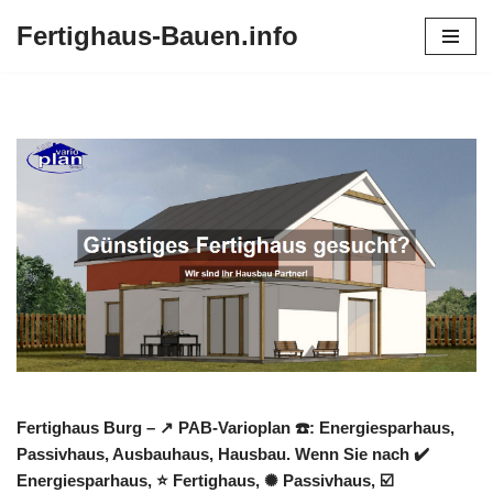
Fertighaus-Bauen.info
Zum
Inhalt
springen
Fertighaus Burg – ↗️ PAB-Varioplan ☎️: Energiesparhaus,
Passivhaus, Ausbauhaus, Hausbau. Wenn Sie nach ✔️
Energiesparhaus, ⭐ Fertighaus, ✺ Passivhaus, ☑️