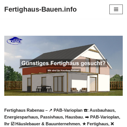
Fertighaus-Bauen.info
Zum
Inhalt
springen
Fertighaus Rabenau – ↗️ PAB-Varioplan ☎️: Ausbauhaus,
Energiesparhaus, Passivhaus, Hausbau. ➡️ PAB-Varioplan,
Ihr ☑️ Häuslebauer & Bauunternehmen. ★ Fertighaus, ❌