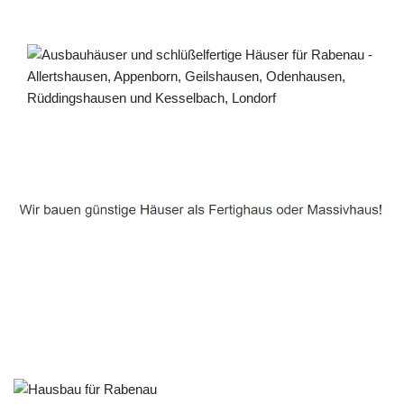
Häuslebauer & Bauunternehmen
Fertighaus Rabenau - ↗️ PAB-Varioplan ☎️:
Ausbauhaus, Passivhaus, Energiesparhaus, Hausbau
Service