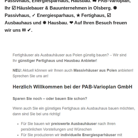
Passivhaus, Energiesparhaus, Hausbau. ➡️ PAB-Varioplan,
Ihr ☑️ Häuslebauer & Bauunternehmen in Olsberg. ✺
Passivhaus, ✓ Energiesparhaus, ★ Fertighaus, ☑️
Ausbauhaus und ✹ Hausbau. ❤ Auf Ihren Besuch freuen
wir uns ✉ ✔.