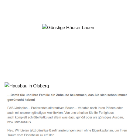
Häuslebauer & Bauunternehmen
Fertighaus Olsberg - ↗️ PAB-Varioplan ☎️: Passivhaus,
Ausbauhaus, Energiesparhaus, Hausbau
Service