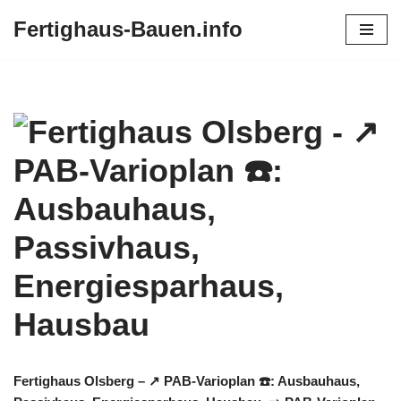
Fertighaus-Bauen.info
Zum
Inhalt
springen
Fertighaus Olsberg – ↗️ PAB-Varioplan ☎️: Ausbauhaus,