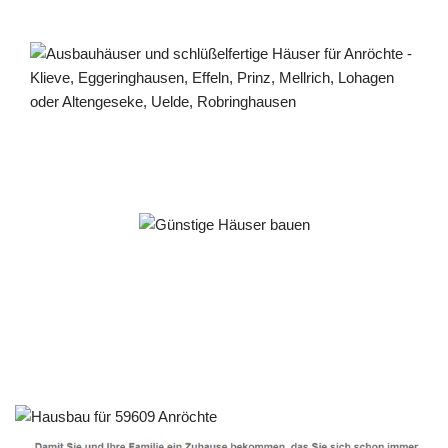
Häuslebauer & Bauunternehmen
Fertighaus Anröchte - ↗️ PAB-Varioplan ☎️:
Ausbauhaus, Energiesparhaus, Passivhaus, Hausbau
Dienstleistung