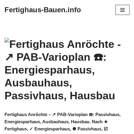
Fertighaus-Bauen.info
Zum
Inhalt
springen
Fertighaus Anröchte – ↗️ PAB-Varioplan ☎️: Passivhaus,
Energiesparhaus, Ausbauhaus, Hausbau. Nach ★
Fertighaus, ✓ Energiesparhaus, ✺ Passivhaus, ☑️