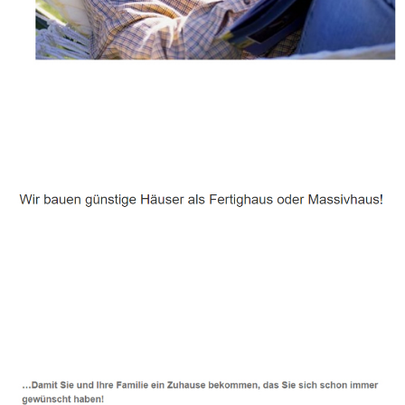
Häuslebauer & Bauunternehmen
Fertighaus Amerang - ↗️ PAB-Varioplan ☎️:
Ausbauhaus, Energiesparhaus, Passivhaus, Hausbau
Dienstleistungen