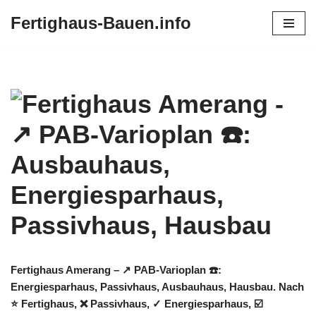
Fertighaus-Bauen.info
Zum
Inhalt
springen
Fertighaus Amerang – ↗️ PAB-Varioplan ☎️:
Energiesparhaus, Passivhaus, Ausbauhaus, Hausbau. Nach
⭐ Fertighaus, ❌ Passivhaus, ✓ Energiesparhaus, ☑️