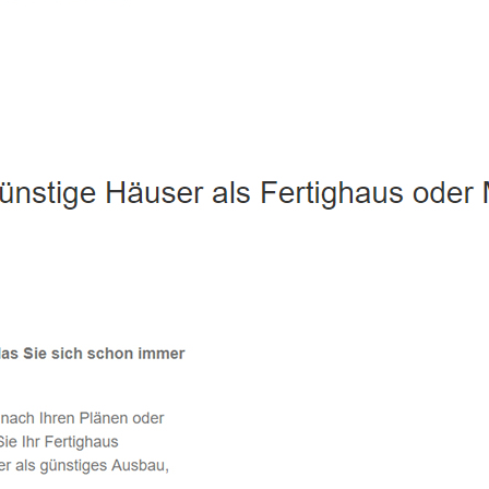
Stephanskirchen - ↗️ PAB-Varioplan ☎️: Passivhaus, Ausbauha