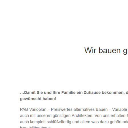
Häuslebauer & Bauunternehmen
Fertighaus 