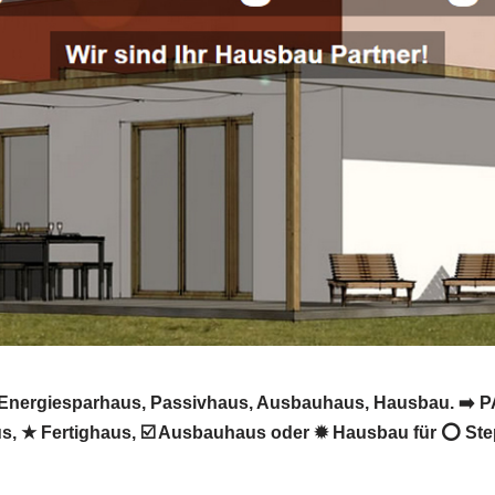
 Energiesparhaus, Passivhaus, Ausbauhaus, Hausbau. ➡️ PA
, ★ Fertighaus, ☑️ Ausbauhaus oder ✹ Hausbau für ⭕ Step