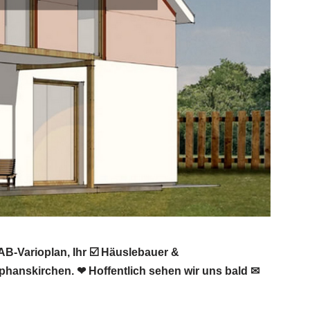
B-Varioplan, Ihr ☑️ Häuslebauer &
hanskirchen. ❤ Hoffentlich sehen wir uns bald ✉