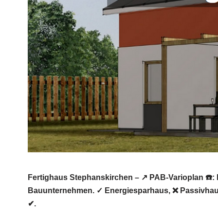
Fertighaus Stephanskirchen – ↗️ PAB-Varioplan ☎️:
Bauunternehmen. ✓ Energiesparhaus, ❌ Passivhaus
✔.