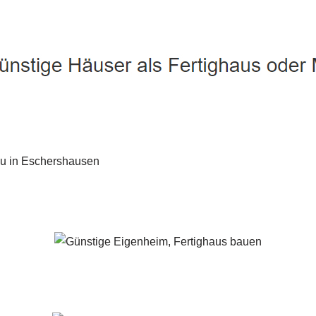
 Eschershausen - ↗️ PAB-Varioplan ☎️: Passivhaus, Ausbauhau