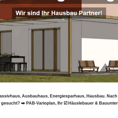
Passivhaus, Ausbauhaus, Energiesparhaus, Hausbau. Nach 
esucht? ➡️ PAB-Varioplan, Ihr ☑️ Häuslebauer & Bauunte