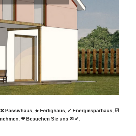
❌ Passivhaus, ★ Fertighaus, ✓ Energiesparhaus, ☑️
rnehmen. ❤ Besuchen Sie uns ✉ ✔.