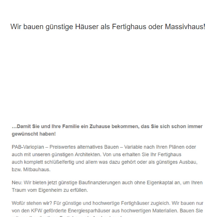
Häuslebauer & Bauunternehmen
Fertighaus Rosengarten - ↗️ PAB-Varioplan ☎️:
Passivhaus, Energiesparhaus, Ausbauhaus, Hausbau
Dienstleistung