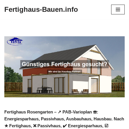
Fertighaus-Bauen.info
Zum
Inhalt
springen
Fertighaus Rosengarten – ↗️ PAB-Varioplan ☎️:
Energiesparhaus, Passivhaus, Ausbauhaus, Hausbau. Nach
★ Fertighaus, ❌ Passivhaus, ✔️ Energiesparhaus, ☑️