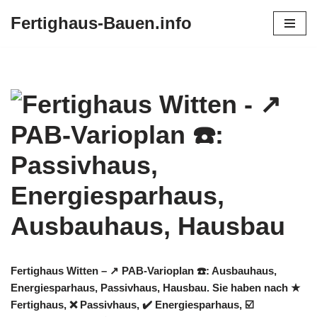
Fertighaus-Bauen.info
Zum
Inhalt
springen
Fertighaus Witten – ↗️ PAB-Varioplan ☎️: Ausbauhaus,
Energiesparhaus, Passivhaus, Hausbau. Sie haben nach ★
Fertighaus, ❌ Passivhaus, ✔️ Energiesparhaus, ☑️