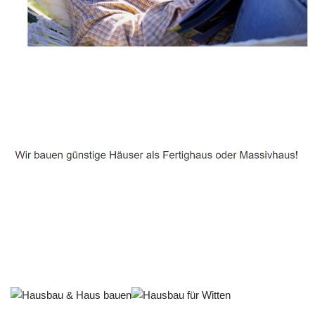
Häuslebauer & Bauunternehmen
Fertighaus Witten - ↗️ PAB-Varioplan ☎️: Ausbauhaus,
Passivhaus, Energiesparhaus, Hausbau
Dienstleistungen