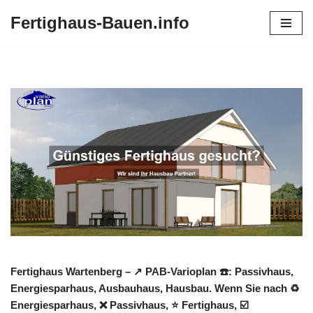
Fertighaus-Bauen.info
Zum
Inhalt
springen
Fertighaus Wartenberg – ↗️ PAB-Varioplan ☎️: Passivhaus,
Energiesparhaus, Ausbauhaus, Hausbau. Wenn Sie nach ♻
Energiesparhaus, ❌ Passivhaus, ⭐ Fertighaus, ☑️