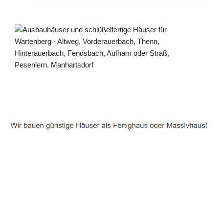
Häuslebauer & Bauunternehmen
Fertighaus Wartenberg - ↗️ PAB-Varioplan ☎️:
Ausbauhaus, Passivhaus, Energiesparhaus, Hausbau
Dienstleistungen