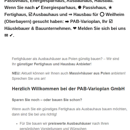
Passivhaus, Energiesparhaus, Ausbauhaus, Hausbau.
Wenn Sie nach ✔️ Energiesparhaus, ✺ Passivhaus, ★
Fertighaus, ☑️ Ausbauhaus und ⇒ Hausbau für ⭕ Weilheim
(Oberbayern) gesucht haben: ➡️ PAB-Varioplan, Ihr ☑️
Häuslebauer & Bauunternehmen. ❤ Melden Sie sich bei uns
✉ ✔.