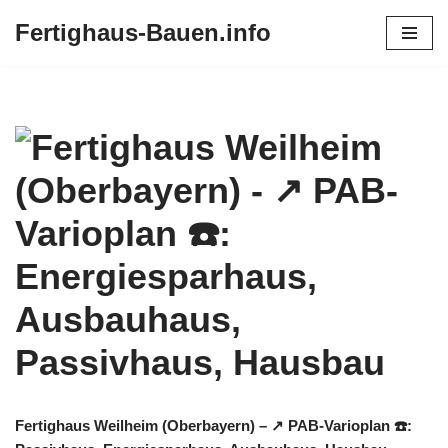
Fertighaus-Bauen.info
Zum
Inhalt
springen
Fertighaus Weilheim (Oberbayern) – ↗️ PAB-Varioplan ☎️: