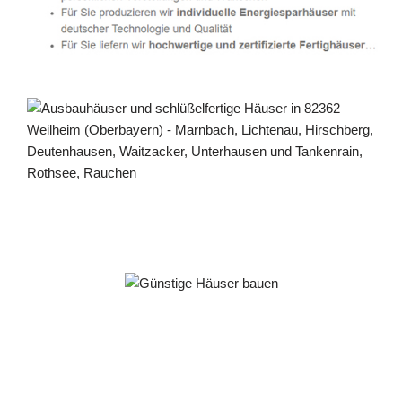
Häuslebauer & Bauunternehmen
Fertighaus Weilheim (Oberbayern) - ↗️ PAB-Varioplan
☎️: Energiesparhaus, Ausbauhaus, Passivhaus,
Hausbau