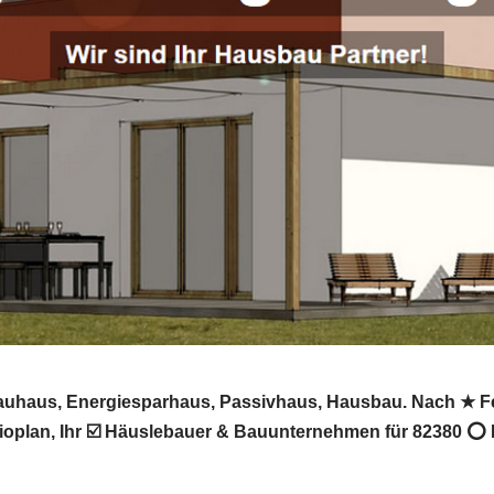
bauhaus, Energiesparhaus, Passivhaus, Hausbau. Nach ★ Fe
plan, Ihr ☑️ Häuslebauer & Bauunternehmen für 82380 ⭕ P