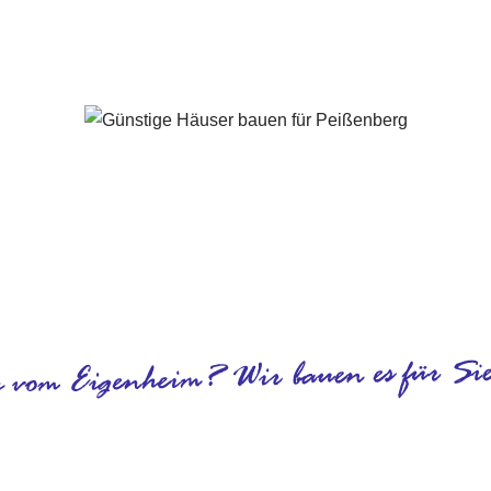
Peißenberg - ↗️ PAB-Varioplan ☎️: Energiesparhaus, Passivh