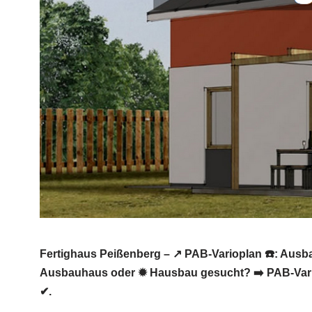
Fertighaus Peißenberg – ↗️ PAB-Varioplan ☎️: Aus
Ausbauhaus oder ✹ Hausbau gesucht? ➡️ PAB-Vario
✔.