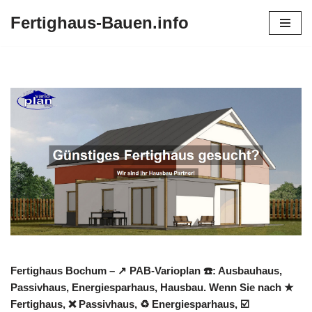
Fertighaus-Bauen.info
Zum
Inhalt
springen
Fertighaus Bochum – ↗️ PAB-Varioplan ☎️: Ausbauhaus,
Passivhaus, Energiesparhaus, Hausbau. Wenn Sie nach ★
Fertighaus, ❌ Passivhaus, ♻ Energiesparhaus, ☑️