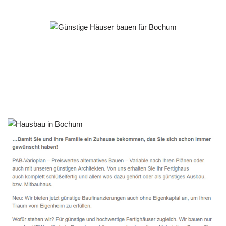
Häuslebauer & Bauunternehmen
Fertighaus Bochum - ↗️ PAB-Varioplan ☎️:
Energiesparhaus, Passivhaus, Ausbauhaus, Hausbau
Dienstleistung