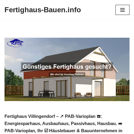
Fertighaus-Bauen.info
Zum
Inhalt
springen
Fertighaus Villingendorf – ↗️ PAB-Varioplan ☎️:
Energiesparhaus, Ausbauhaus, Passivhaus, Hausbau. ➡️
PAB-Varioplan, Ihr ☑️ Häuslebauer & Bauunternehmen in