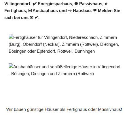
Villingendorf. ✔️ Energiesparhaus, ✺ Passivhaus, ⭐
Fertighaus, ☑️ Ausbauhaus und ⇒ Hausbau. ❤ Melden Sie
sich bei uns ✉ ✔.
Häuslebauer & Bauunternehmen