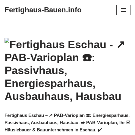
Fertighaus-Bauen.info
Zum
Inhalt
springen
Fertighaus Eschau – ↗️ PAB-Varioplan ☎️: Energiesparhaus,
Passivhaus, Ausbauhaus, Hausbau. ➡️ PAB-Varioplan, Ihr ☑️
Häuslebauer & Bauunternehmen in Eschau. ✔️