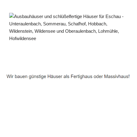
Häuslebauer & Bauunternehmen
Fertighaus Eschau - ↗️ PAB-Varioplan ☎️:
Energiesparhaus, Ausbauhaus, Passivhaus, Hausbau
Dienstleistungen