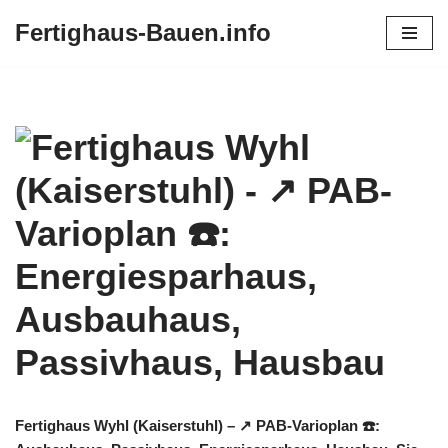
Fertighaus-Bauen.info
Zum
Inhalt
springen
Fertighaus Wyhl (Kaiserstuhl) – ↗️ PAB-Varioplan ☎️: