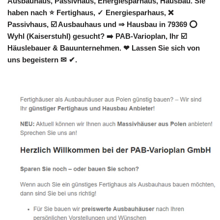
Ausbauhaus, Passivhaus, Energiesparhaus, Hausbau. Sie
haben nach ⭐ Fertighaus, ✓ Energiesparhaus, ❌
Passivhaus, ☑️ Ausbauhaus und ⇒ Hausbau in 79369 ⭕
Wyhl (Kaiserstuhl) gesucht? ➡️ PAB-Varioplan, Ihr ☑️
Häuslebauer & Bauunternehmen. ❤ Lassen Sie sich von
uns begeistern ✉ ✔.