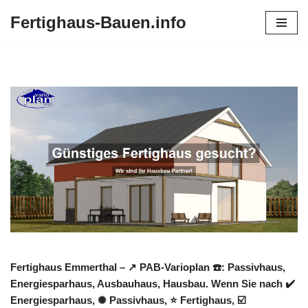
Fertighaus-Bauen.info
Zum
Inhalt
springen
Fertighaus Emmerthal – ↗️ PAB-Varioplan ☎️: Passivhaus,
Energiesparhaus, Ausbauhaus, Hausbau. Wenn Sie nach ✔️
Energiesparhaus, ✺ Passivhaus, ⭐ Fertighaus, ☑️