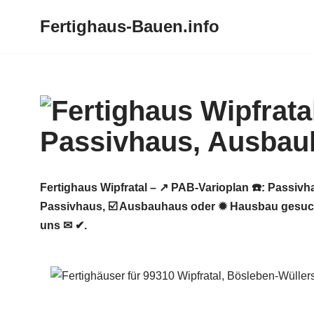
Fertighaus-Bauen.info
Zum
Inhalt
springen
Fertighaus Wipfratal – ↗️ PAB-Varioplan ☎️: Passi
Passivhaus, ☑️ Ausbauhaus oder ✹ Hausbau gesucht
uns ✉ ✔.