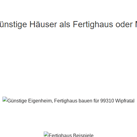
Wipfratal - ↗️ PAB-Varioplan ☎️: Ausbauhaus, Passivhaus, Ene