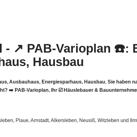
vhaus, Ausbauhaus, Energiesparhaus, Hausbau. Sie haben n
? ➡️ PAB-Varioplan, Ihr ☑️ Häuslebauer & Bauunternehmen 