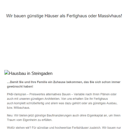
Häuslebauer & Bauunternehmen
Fertighaus Steingaden - ↗️ PAB-Varioplan ☎️:
Passivhaus, Energiesparhaus, Ausbauhaus, Hausbau
Dienstleistungen