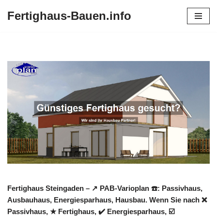
Fertighaus-Bauen.info
Zum
Inhalt
springen
Fertighaus Steingaden – ↗️ PAB-Varioplan ☎️: Passivhaus,
Ausbauhaus, Energiesparhaus, Hausbau. Wenn Sie nach ❌
Passivhaus, ★ Fertighaus, ✔️ Energiesparhaus, ☑️