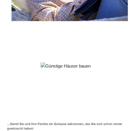
Häuslebauer & Bauunternehmen
Fertighaus Cleebronn - ↗️ PAB-Varioplan ☎️:
Passivhaus, Energiesparhaus, Ausbauhaus, Hausbau
Service