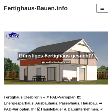
Fertighaus-Bauen.info
Zum
Inhalt
springen
Fertighaus Cleebronn – ↗️ PAB-Varioplan ☎️:
Energiesparhaus, Ausbauhaus, Passivhaus, Hausbau. ➡️
PAB-Varioplan, Ihr ☑️ Häuslebauer & Bauunternehmen. ✓