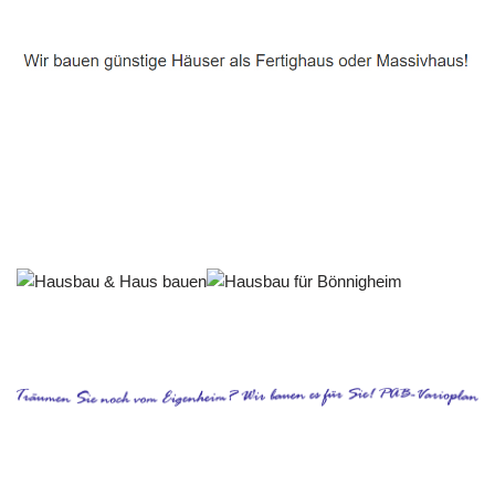
Häuslebauer & Bauunternehmen
Fertighaus Bönnigheim - ↗️ PAB-Varioplan ☎️:
Ausbauhaus, Passivhaus, Energiesparhaus, Hausbau
Dienstleistung