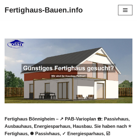
Fertighaus-Bauen.info
Zum
Inhalt
springen
Fertighaus Bönnigheim – ↗️ PAB-Varioplan ☎️: Passivhaus,
Ausbauhaus, Energiesparhaus, Hausbau. Sie haben nach ⭐
Fertighaus, ✺ Passivhaus, ✓ Energiesparhaus, ☑️