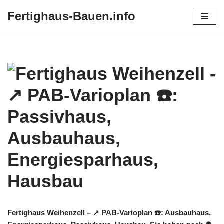
Fertighaus-Bauen.info
Zum
Inhalt
springen
Fertighaus Weihenzell – ↗️ PAB-Varioplan ☎️: Ausbauhaus,