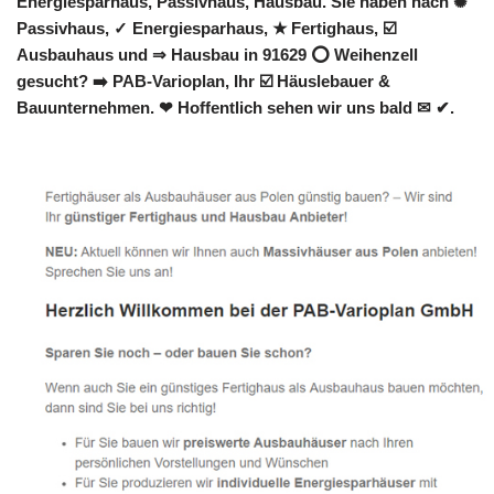
Energiesparhaus, Passivhaus, Hausbau. Sie haben nach ✺
Passivhaus, ✓ Energiesparhaus, ★ Fertighaus, ☑️
Ausbauhaus und ⇒ Hausbau in 91629 ⭕ Weihenzell
gesucht? ➡️ PAB-Varioplan, Ihr ☑️ Häuslebauer &
Bauunternehmen. ❤ Hoffentlich sehen wir uns bald ✉ ✔.