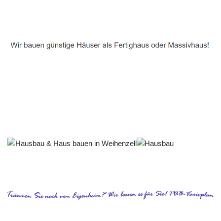
Häuslebauer & Bauunternehmen
Fertighaus Weihenzell - ↗️ PAB-Varioplan ☎️:
Ausbauhaus, Passivhaus, Energiesparhaus, Hausbau
Dienstleistungen