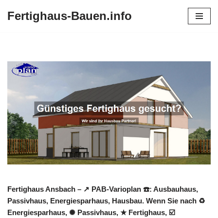
Fertighaus-Bauen.info
Zum
Inhalt
springen
Fertighaus Ansbach – ↗️ PAB-Varioplan ☎️: Ausbauhaus,
Passivhaus, Energiesparhaus, Hausbau. Wenn Sie nach ♻
Energiesparhaus, ✺ Passivhaus, ★ Fertighaus, ☑️