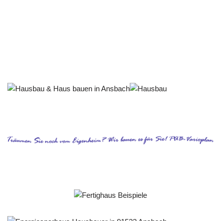
Häuslebauer & Bauunternehmen
Fertighaus Ansbach - ↗️ PAB-Varioplan ☎️:
Ausbauhaus, Energiesparhaus, Passivhaus, Hausbau
Service