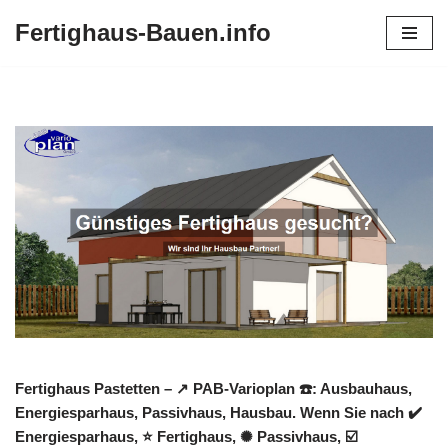
Fertighaus-Bauen.info
Zum
Inhalt
springen
Fertighaus Pastetten – ↗️ PAB-Varioplan ☎️: Ausbauhaus,
Energiesparhaus, Passivhaus, Hausbau. Wenn Sie nach ✔️
Energiesparhaus, ⭐ Fertighaus, ✺ Passivhaus, ☑️