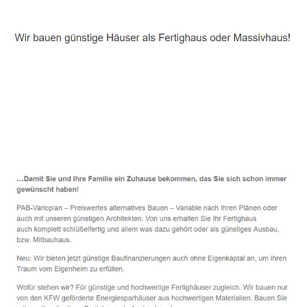
Häuslebauer & Bauunternehmen
Fertighaus Pastetten - ↗️ PAB-Varioplan ☎️:
Passivhaus, Energiesparhaus, Ausbauhaus, Hausbau
Service