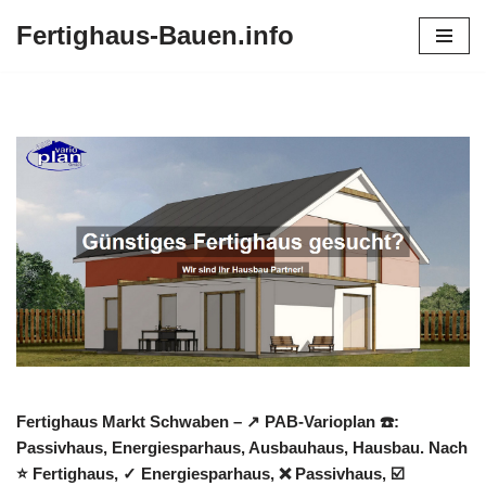
Fertighaus-Bauen.info
Zum
Inhalt
springen
Fertighaus Markt Schwaben – ↗️ PAB-Varioplan ☎️:
Passivhaus, Energiesparhaus, Ausbauhaus, Hausbau. Nach
⭐ Fertighaus, ✓ Energiesparhaus, ❌ Passivhaus, ☑️