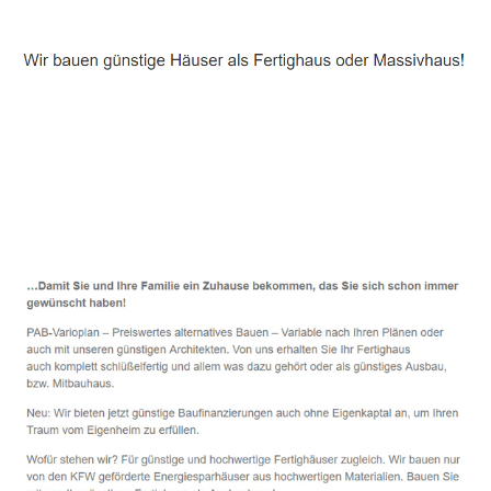
Häuslebauer & Bauunternehmen
Fertighaus Markt Schwaben - ↗️ PAB-Varioplan ☎️:
Energiesparhaus, Ausbauhaus, Passivhaus, Hausbau
Dienstleistung