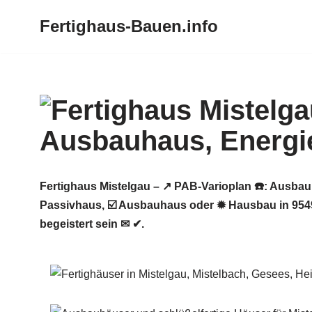
Fertighaus-Bauen.info
Zum
Inhalt
springen
Fertighaus Mistelgau – ↗️ PAB-Varioplan ☎️: Ausb
Passivhaus, ☑️ Ausbauhaus oder ✹ Hausbau in 9549
begeistert sein ✉ ✔.