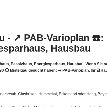
auhaus, Passivhaus, Energiesparhaus, Hausbau. Wenn Sie n
0 ⭕ Mistelgau gesucht haben: ➡️ PAB-Varioplan, Ihr ☑️ H