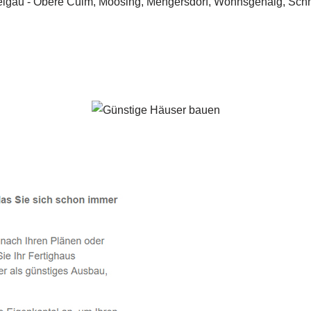
Mistelgau - ↗️ PAB-Varioplan ☎️: Ausbauhaus, Passivhaus, En