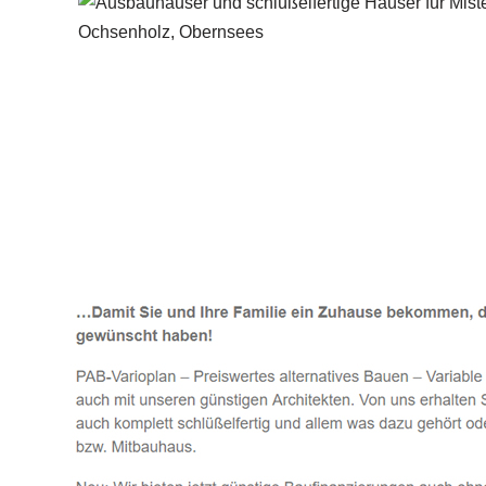
Häuslebauer & Bauunternehmen
Fertighaus 