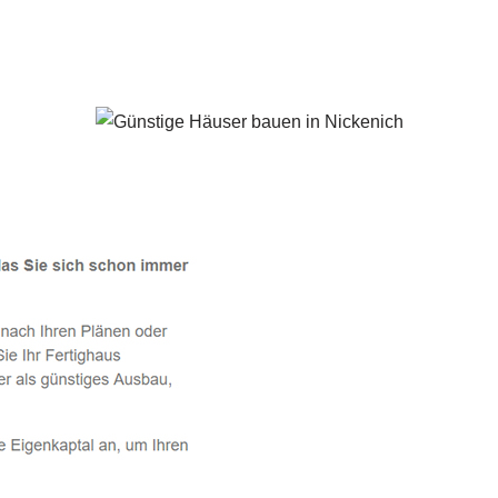
Nickenich - ↗️ PAB-Varioplan ☎️: Passivhaus, Energiesparhau