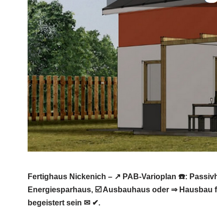
Fertighaus Nickenich – ↗️ PAB-Varioplan ☎️: Pass
Energiesparhaus, ☑️ Ausbauhaus oder ⇒ Hausbau f
begeistert sein ✉ ✔.