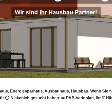
ivhaus, Energiesparhaus, Ausbauhaus, Hausbau. Wenn Sie n
ür ⭕ Nickenich gesucht haben: ➡️ PAB-Varioplan, Ihr ☑️ 