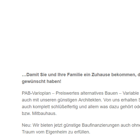
Häuslebauer & Bauunternehmen
Fertighaus 