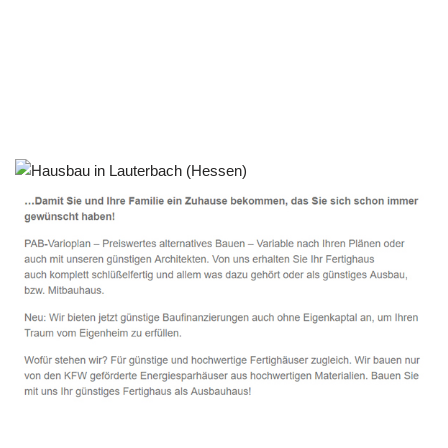
Häuslebauer & Bauunternehmen
Fertighaus Lauterbach (Hessen) - ↗️ PAB-Varioplan ☎️:
Passivhaus, Ausbauhaus, Energiesparhaus, Hausbau
Service