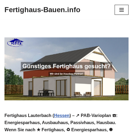
Fertighaus-Bauen.info
Zum
Inhalt
springen
Fertighaus Lauterbach (
Hessen
) – ↗️ PAB-Varioplan ☎️:
Energiesparhaus, Ausbauhaus, Passivhaus, Hausbau.
Wenn Sie nach ★ Fertighaus, ♻ Energiesparhaus, ✺