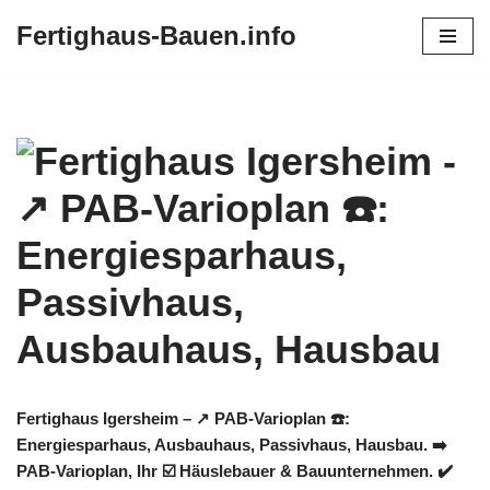
Fertighaus-Bauen.info
Zum
Inhalt
springen
Fertighaus Igersheim – ↗️ PAB-Varioplan ☎️:
Energiesparhaus, Ausbauhaus, Passivhaus, Hausbau. ➡️
PAB-Varioplan, Ihr ☑️ Häuslebauer & Bauunternehmen. ✔️