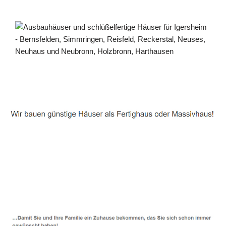
Häuslebauer & Bauunternehmen
Fertighaus Igersheim - ↗️ PAB-Varioplan ☎️:
Passivhaus, Energiesparhaus, Ausbauhaus, Hausbau
Service