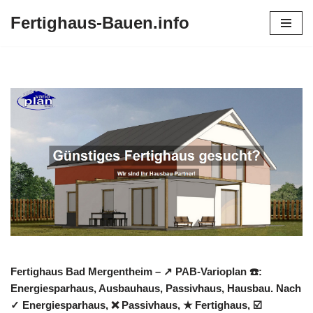
Fertighaus-Bauen.info
Zum
Inhalt
springen
Fertighaus Bad Mergentheim – ↗️ PAB-Varioplan ☎️:
Energiesparhaus, Ausbauhaus, Passivhaus, Hausbau. Nach
✓ Energiesparhaus, ❌ Passivhaus, ★ Fertighaus, ☑️