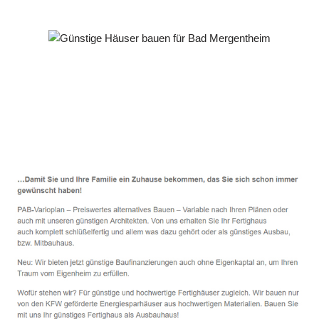
Häuslebauer & Bauunternehmen
Fertighaus Bad Mergentheim - ↗️ PAB-Varioplan ☎️:
Energiesparhaus, Passivhaus, Ausbauhaus, Hausbau
Service