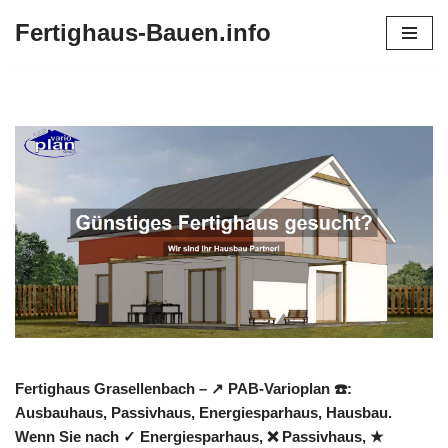
Fertighaus-Bauen.info
Zum
Inhalt
springen
Fertighaus Grasellenbach – ↗️ PAB-Varioplan ☎️:
Ausbauhaus, Passivhaus, Energiesparhaus, Hausbau.
Wenn Sie nach ✓ Energiesparhaus, ❌ Passivhaus, ★