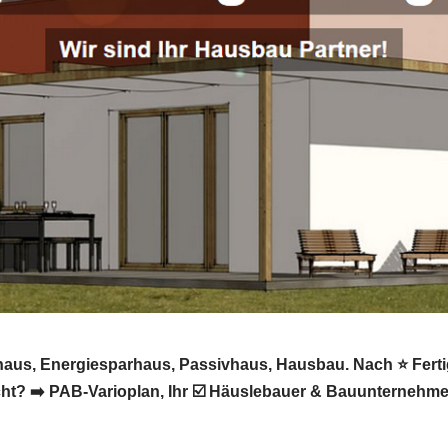
haus, Energiesparhaus, Passivhaus, Hausbau. Nach ⭐ Ferti
? ➡️ PAB-Varioplan, Ihr ☑️ Häuslebauer & Bauunternehme