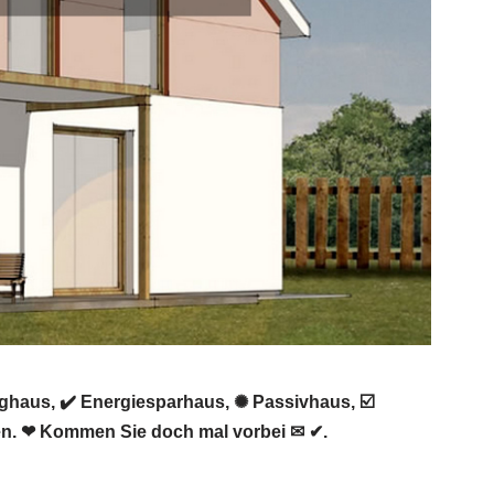
ghaus, ✔️ Energiesparhaus, ✺ Passivhaus, ☑️
n. ❤ Kommen Sie doch mal vorbei ✉ ✔.