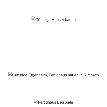
Rimbach - ↗️ PAB-Varioplan ☎️: Passivhaus, Ausbauhaus, Ene