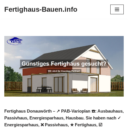
Fertighaus-Bauen.info
Zum
Inhalt
springen
Fertighaus Donauwörth – ↗️ PAB-Varioplan ☎️: Ausbauhaus,
Passivhaus, Energiesparhaus, Hausbau. Sie haben nach ✓
Energiesparhaus, ❌ Passivhaus, ★ Fertighaus, ☑️