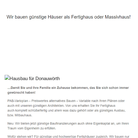
Häuslebauer & Bauunternehmen
Fertighaus Donauwörth - ↗️ PAB-Varioplan ☎️:
Ausbauhaus, Energiesparhaus, Passivhaus, Hausbau
Dienstleistungen