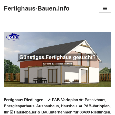
Fertighaus-Bauen.info
Zum
Inhalt
springen
Fertighaus Riedlingen – ↗️ PAB-Varioplan ☎️: Passivhaus,
Energiesparhaus, Ausbauhaus, Hausbau. ➡️ PAB-Varioplan,
Ihr ☑️ Häuslebauer & Bauunternehmen für 88499 Riedlingen.