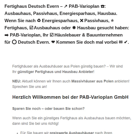
Fertighaus Deutsch Evern – ↗️ PAB-Varioplan ☎️:
Ausbauhaus, Passivhaus, Energiesparhaus, Hausbau.
Wenn Sie nach ♻ Energiesparhaus, ❌ Passivhaus, ⭐
Fertighaus, ☑️ Ausbauhaus oder ✹ Hausbau gesucht haben:
➡️ PAB-Varioplan, Ihr ☑️ Häuslebauer & Bauunternehmen
für ⭕ Deutsch Evern. ❤ Kommen Sie doch mal vorbei ✉ ✔.