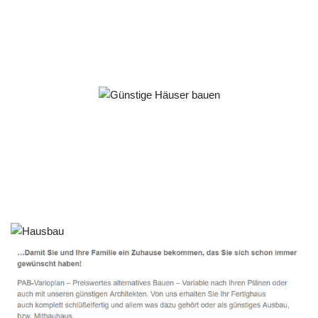
Häuslebauer & Bauunternehmen
Fertighaus Deutsch Evern - ↗️ PAB-Varioplan ☎️:
Passivhaus, Ausbauhaus, Energiesparhaus, Hausbau
Service