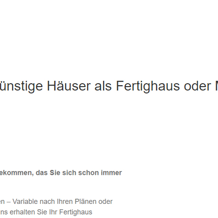
 Poppenhausen (Wasserkuppe) - ↗️ PAB-Varioplan ☎️: Passivh