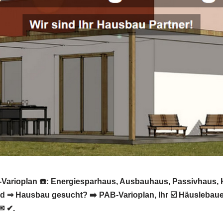
arioplan ☎️: Energiesparhaus, Ausbauhaus, Passivhaus, H
nd ⇒ Hausbau gesucht? ➡️ PAB-Varioplan, Ihr ☑️ Häusleb
✉ ✔.