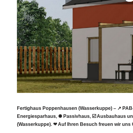
Fertighaus Poppenhausen (Wasserkuppe) – ↗️ PAB-V
Energiesparhaus, ✺ Passivhaus, ☑️ Ausbauhaus u
(Wasserkuppe). ❤ Auf Ihren Besuch freuen wir uns 