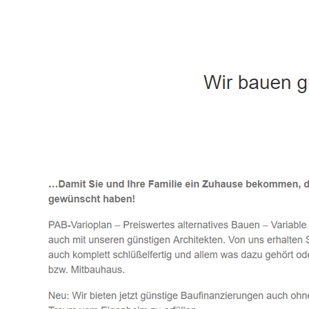
Häuslebauer & Bauunternehmen
Fertighaus 