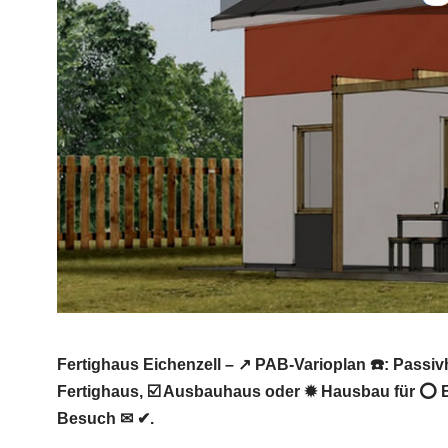
Fertighaus Eichenzell – ↗️ PAB-Varioplan ☎️: Pas
Fertighaus, ☑️ Ausbauhaus oder ✹ Hausbau für ⭕ Ei
Besuch ✉ ✔.