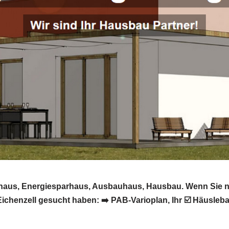
sivhaus, Energiesparhaus, Ausbauhaus, Hausbau. Wenn Sie 
chenzell gesucht haben: ➡️ PAB-Varioplan, Ihr ☑️ Häusleb