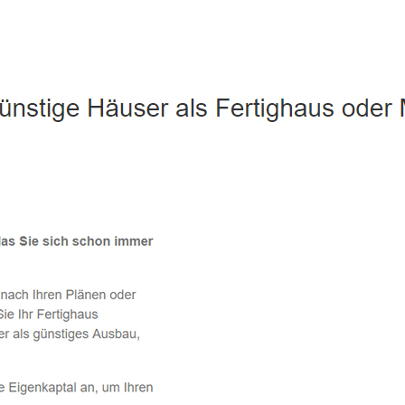
Eichenzell - ↗️ PAB-Varioplan ☎️: Ausbauhaus, Energiesparha