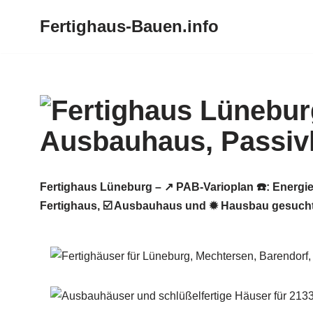
Fertighaus-Bauen.info
Zum
Inhalt
springen
Fertighaus Lüneburg – ↗️ PAB-Varioplan ☎️: Ener
Fertighaus, ☑️ Ausbauhaus und ✹ Hausbau gesucht