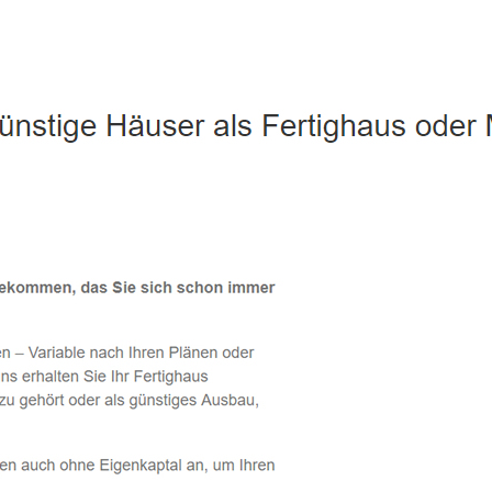
Lüneburg - ↗️ PAB-Varioplan ☎️: Energiesparhaus, Passivhau