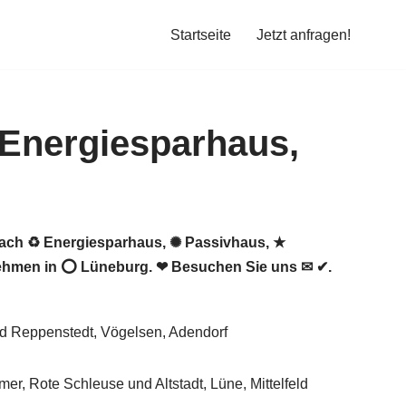
Startseite
Jetzt anfragen!
nach ♻ Energiesparhaus, ✺ Passivhaus, ★
nehmen in ⭕ Lüneburg. ❤ Besuchen Sie uns ✉ ✔.