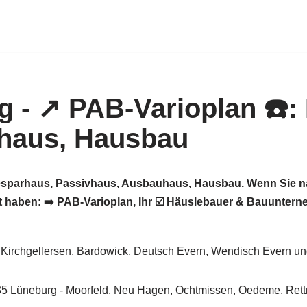
giesparhaus, Passivhaus, Ausbauhaus, Hausbau. Wenn Sie 
 haben: ➡️ PAB-Varioplan, Ihr ☑️ Häuslebauer & Bauunter