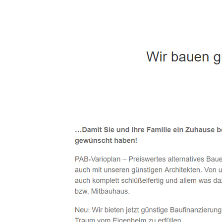
Häuslebauer & Bauunternehmen
Fertighaus 