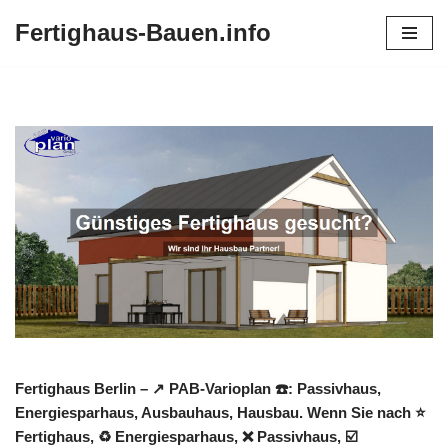
Fertighaus-Bauen.info
Zum
Inhalt
springen
Fertighaus Berlin – ↗️ PAB-Varioplan ☎️: Passivhaus,
Energiesparhaus, Ausbauhaus, Hausbau. Wenn Sie nach ⭐
Fertighaus, ♻ Energiesparhaus, ❌ Passivhaus, ☑️