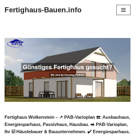
Fertighaus-Bauen.info
Zum
Inhalt
springen
Fertighaus Wolkenstein – ↗️ PAB-Varioplan ☎️: Ausbauhaus,
Energiesparhaus, Passivhaus, Hausbau. ➡️ PAB-Varioplan,
Ihr ☑️ Häuslebauer & Bauunternehmen. ✔️ Energiesparhaus,