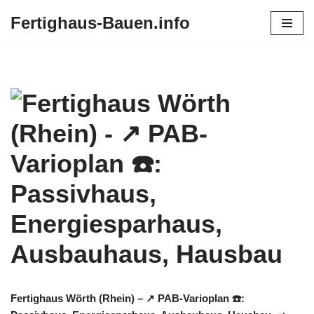
Fertighaus-Bauen.info
Zum
Inhalt
springen
Fertighaus Wörth (Rhein) – ↗️ PAB-Varioplan ☎️: