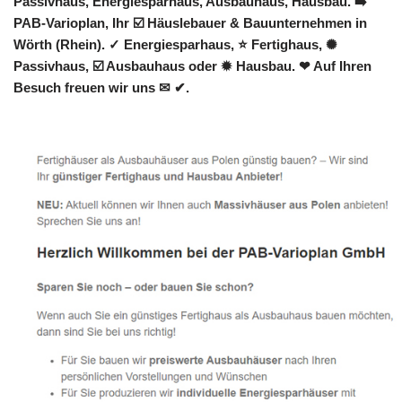
Passivhaus, Energiesparhaus, Ausbauhaus, Hausbau. ➡️
PAB-Varioplan, Ihr ☑️ Häuslebauer & Bauunternehmen in
Wörth (Rhein). ✓ Energiesparhaus, ⭐ Fertighaus, ✺
Passivhaus, ☑️ Ausbauhaus oder ✹ Hausbau. ❤ Auf Ihren
Besuch freuen wir uns ✉ ✔.