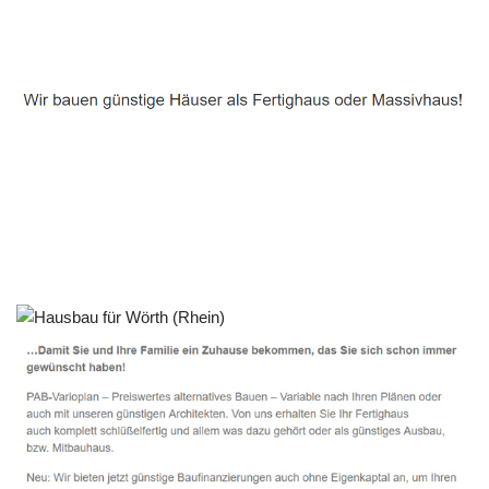
Häuslebauer & Bauunternehmen
Fertighaus Wörth (Rhein) - ↗️ PAB-Varioplan ☎️:
Energiesparhaus, Ausbauhaus, Passivhaus, Hausbau
Dienstleistungen